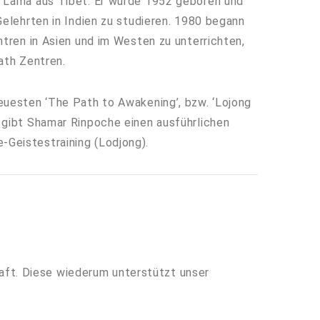
t Lama aus Tibet. Er wurde 1952 geboren und
Gelehrten in Indien zu studieren. 1980 begann
ntren in Asien und im Westen zu unterrichten,
ath Zentren.
euesten ‘The Path to Awakening’, bzw. ‘Lojong
 gibt Shamar Rinpoche einen ausführlichen
Geistestraining (Lodjong).
haft. Diese wiederum unterstützt unser