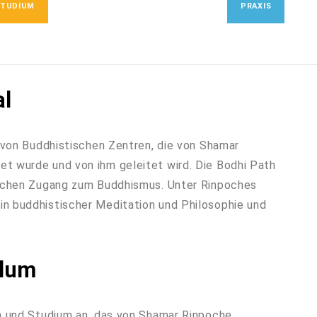
STUDIUM
PRAXIS
al
n von Buddhistischen Zentren, die von Shamar
t wurde und von ihm geleitet wird. Die Bodhi Path
rischen Zugang zum Buddhismus. Unter Rinpoches
n buddhistischer Meditation und Philosophie und
ulum
on und Studium an, das von Shamar Rinpoche